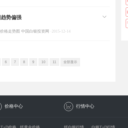
旧趋势偏强
价格走势图
中国白银投资网
·
2015-12-14
6
7
8
9
10
11
全部显示
价格中心
行情中心
T+D价格
纸黄金价格
纸白银行情
白银T+D行情