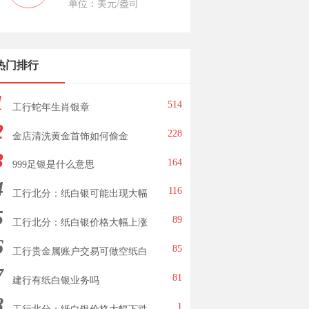
单位：美元/盎司
热门排行
1
514
工行蛇年生肖银章
2
228
金店清洗黄金首饰如何偷金
3
164
999足银是什么意思
4
116
工行北分：纸白银可能出现大幅
5
下跌
89
工行北分：纸白银价格大幅上涨
6
85
工行贵金属账户交易可做空纸白
7
银
81
建行有纸白银业务吗
8
1