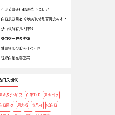
圣诞节白银t+d曾经留下黑历史
白银震荡回撤 今晚美联储是否再泼冷水？
炒白银能有几人赚钱
炒白银开户多少钱
炒白银跟炒股有什么不同
现货白银在哪里买
热门关键词
黄金多少钱1克
白银T+D
黄金回收
白银回收
周大福
老凤祥
纸白银