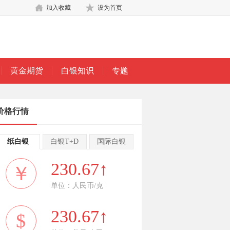
加入收藏
设为首页
黄金期货
白银知识
专题
价格行情
纸白银
白银T+D
国际白银
230.67↑
￥
单位：人民币/克
230.67↑
$