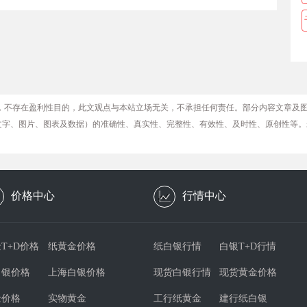
，不存在盈利性目的，此文观点与本站立场无关，不承担任何责任。部分内容文章及
文字、图片、图表及数据）的准确性、真实性、完整性、有效性、及时性、原创性等。
价格中心
行情中心
T+D价格
纸黄金价格
纸白银行情
白银T+D行情
白银价格
上海白银价格
现货白银行情
现货黄金价格
金价格
实物黄金
工行纸黄金
建行纸白银