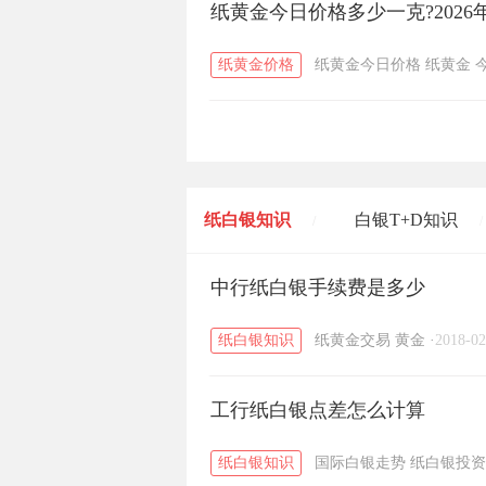
纸黄金今日价格多少一克?2026
纸黄金价格
纸黄金今日价格
纸黄金
纸白银知识
白银T+D知识
/
/
黄金T+D知识
中行纸白银手续费是多少
粤贵银知识
/
/
纸白银知识
纸黄金交易
黄金
·
2018-02
工行纸白银点差怎么计算
纸白银知识
国际白银走势
纸白银投资