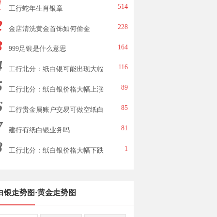
1
514
工行蛇年生肖银章
2
228
金店清洗黄金首饰如何偷金
3
164
999足银是什么意思
4
116
工行北分：纸白银可能出现大幅
5
下跌
89
工行北分：纸白银价格大幅上涨
6
85
工行贵金属账户交易可做空纸白
7
银
81
建行有纸白银业务吗
8
1
工行北分：纸白银价格大幅下跌
白银走势图
·
黄金走势图