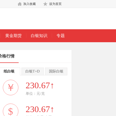
加入收藏
设为首页
黄金期货
白银知识
专题
价格行情
纸白银
白银T+D
国际白银
230.67↑
￥
单位：元/克
230.67↑
$