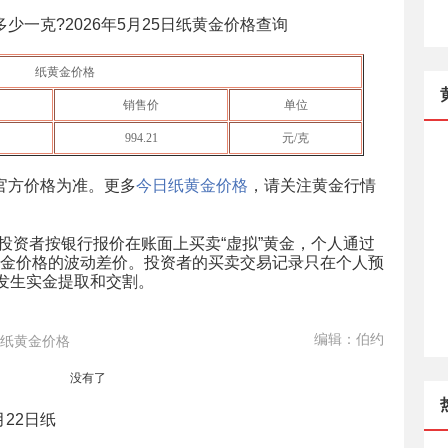
多少一克?
2026年5月25日
纸黄金价格查询
纸黄金价格
销售价
单位
994.21
元/克
官方价格为准。更多
今日纸黄金价格
，请关注黄金行情
投资者按银行报价在账面上买卖“虚拟”黄金，个人通过
金价格的波动差价。投资者的买卖交易记录只在个人预
不发生实金提取和交割。
编辑：伯约
纸黄金价格
没有了
月22日纸