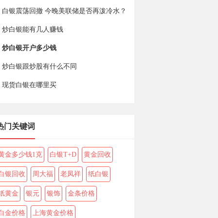
白银震荡回撤 今晚美联储是否再泼冷水？
炒白银能有几人赚钱
炒白银开户多少钱
炒白银跟炒股有什么不同
现货白银在哪里买
热门关键词
黄金多少钱1克
白银T+D
黄金回收
白银回收
周大福
老凤祥
纸白银
纸黄金
银元
银饰
金条价格
白金价格
上海黄金价格