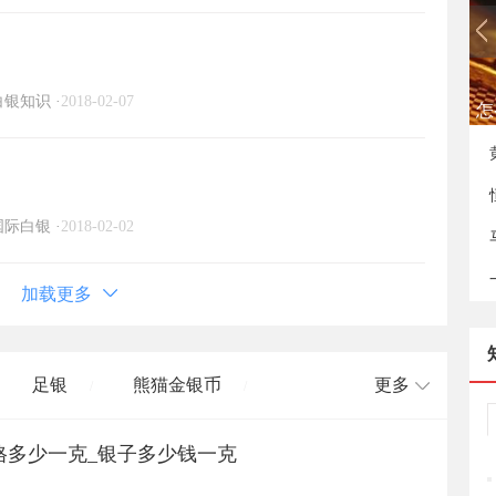
白银知识
·
2018-02-07
如
国际白银
·
2018-02-02
加载更多
足银
熊猫金银币
更多
/
/
价格多少一克_银子多少钱一克
长城币
老凤祥
周大福
/
/
/
/