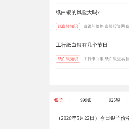
纸白银的风险大吗?
纸白银知识
白银的价格
白银投资网
工行纸白银有几个节日
纸白银知识
工行纸白银
纸白银交易
银子
999银
925银
/
/
/
开国纪念币
（2026年5月22日）今日银子
大清银币
/